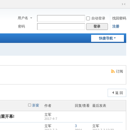
切
换
用户名
自动登录
找回密码
到
窄
密码
注册
登录
版
快捷导航
订阅
返 回
新窗
作者
回复/查看
最后发表
立军
隆重开幕!
2017-4-7
立军
3
立军