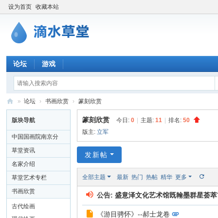
设为首页
收藏本站
论坛
游戏
»
论坛
›
书画欣赏
›
篆刻欣赏
滴
篆刻欣赏
版块导航
今日:
0
|
主题:
11
|
排名:
50
水
版主:
立军
中国国画院南京分
草
院
草堂资讯
发新帖
堂
名家介绍
书
全部主题
最新
热门
热帖
精华
更多
草堂艺术专栏
画
书画欣赏
公告:
盛意泽文化艺术馆既翰墨群星荟萃首界
网
古代绘画
《游目骋怀》--郝士龙卷