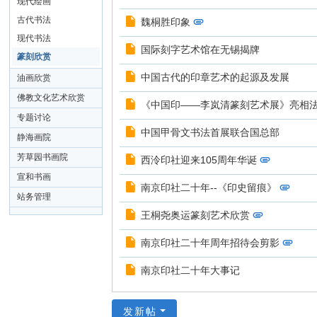
现代绘画
古代书法
魏桐胜印象
现代书法
国际刻字艺术馆在无锡揭牌
篆刻欣赏
中国古代的印章艺术的起源及发展
油画欣赏
佛教文化艺术欣赏
《中国印——李岚清篆刻艺术展》亮相
专题讨论
中国甲骨文书法首展联合国总部
静海画院
芳草园书画院
西泠印社迎来105周年华诞
宣和书画
南京印社二十年--《印史留痕》
站务管理
王桐尧奥运篆刻艺术欣赏
南京印社二十年周年招待会剪影
南京印社二十年大事记
发新帖