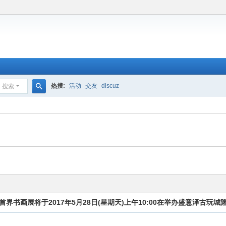
热搜:
活动
交友
discuz
搜索
搜
索
书画展将于2017年5月28日(星期天)上午10:00在举办盛意泽古玩城