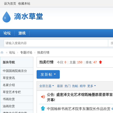
设为首页
收藏本站
论坛
游戏
»
论坛
›
专题讨论
›
拍卖行情
滴
拍卖行情
版块导航
今日:
0
|
主题:
150
|
排名:
47
水
中国国画院南京分
草
发新帖
院
草堂资讯
堂
名家介绍
全部主题
最新
热门
热帖
精华
更多
书
草堂艺术专栏
公告:
盛意泽文化艺术馆既翰墨群星荟萃首界书
画
书画欣赏
开幕!
网
油画欣赏
中国翰林书画艺术院李东藩院长作品欣赏