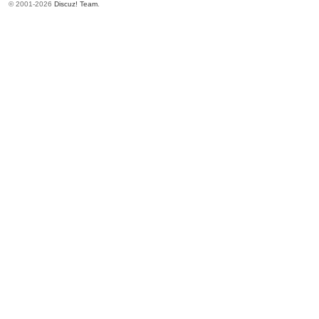
© 2001-2026
Discuz! Team
.