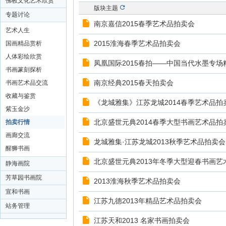
佛教文化艺术欣赏
版块主题
专题讨论
南京嘉信2015春季艺术品拍卖会
艺术人生
2015淮海春季艺术品拍卖会
国画精品赏析
人体彩绘欣赏
凤凰国际2015春拍——中国当代水墨专场
书画篆刻探析
南京经典2015春天拍卖会
书画艺术品交流
收藏与鉴赏
《龙城雅集》江苏龙城2014春季艺术品拍
紫玉金沙
北京盛世元典2014春季大型书画艺术品拍
拍卖行情
画廊交流
龙城雅集·江苏龙城2013秋季艺术品拍卖会
醒狮书画
北京盛世元典2013年冬季大型迎春书画艺
静海画院
芳草园书画院
2013淮海秋季艺术品拍卖会
宣和书画
江苏九德2013年精品艺术品拍卖会
站务管理
江苏天和2013 名家书画拍卖会