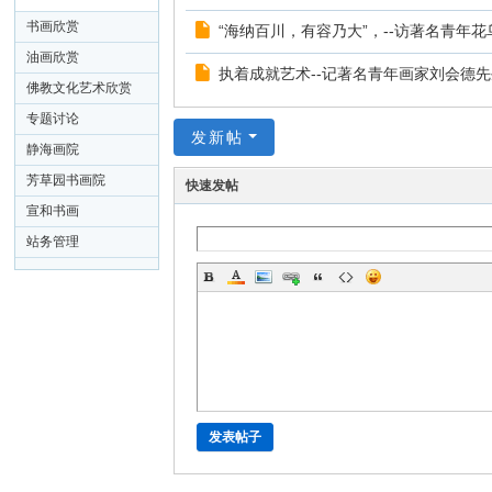
专栏
书画欣赏
“海纳百川，有容乃大”，--访著名青年
油画欣赏
执着成就艺术--记著名青年画家刘会德
佛教文化艺术欣赏
专题讨论
发新帖
静海画院
芳草园书画院
快速发帖
宣和书画
站务管理
发表帖子