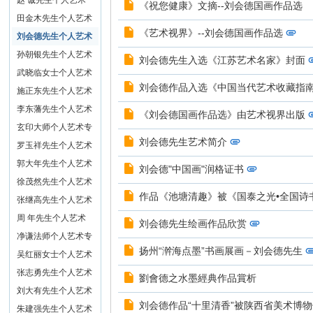
专栏
赵 诚先生个人艺术
《祝您健康》文摘--刘会德国画作品选
专栏
田金木先生个人艺术
《艺术视界》--刘会德国画作品选
专栏
刘会德先生个人艺术
专栏
孙朝银先生个人艺术
刘会德先生入选《江苏艺术名家》封面
专栏
武晓临女士个人艺术
刘会德作品入选《中国当代艺术收藏指
专栏
施正东先生个人艺术
专栏
李东藩先生个人艺术
《刘会德国画作品选》由艺术视界出版
专栏
玄印大师个人艺术专
刘会德先生艺术简介
栏
罗玉祥先生个人艺术
专栏
郭大年先生个人艺术
刘会德"中国画"润格证书
专栏
徐茂然先生个人艺术
作品《池塘清趣》被《国泰之光•全国诗
专栏
张继高先生个人艺术
专栏
周 年先生个人艺术
刘会德先生绘画作品欣赏
专栏
净谦法师个人艺术专
扬州“澣海点墨”书画展画－刘会德先生
栏
吴红丽女士个人艺术
专栏
张志勇先生个人艺术
劉會德之水墨經典作品賞析
专栏
刘大有先生个人艺术
刘会德作品“十里清香”被陕西省美术博
专栏
朱建强先生个人艺术