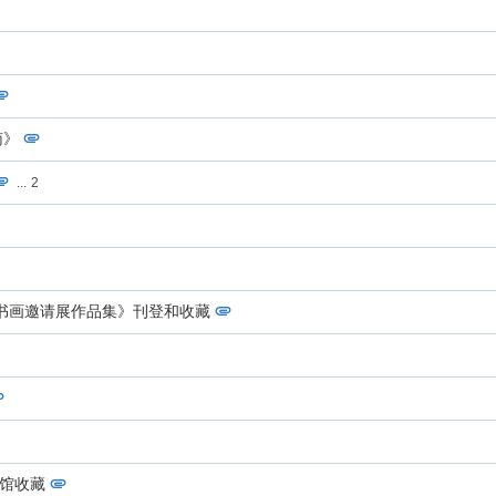
南》
...
2
书画邀请展作品集》刊登和收藏
物馆收藏