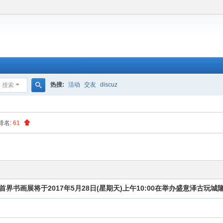
热搜:
活动
交友
discuz
搜索
搜
索
排名:
61
书画展将于2017年5月28日(星期天)上午10:00在举办盛意泽古玩城