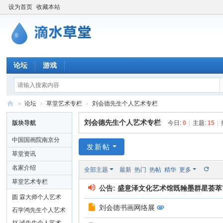
设为首页
收藏本站
论坛
游戏
»
论坛
›
草堂艺术专栏
›
刘会德先生个人艺术专栏
滴
刘会德先生个人艺术专栏
版块导航
今日:
0
|
主题:
15
|
水
中国国画院南京分
草
发新帖
院
草堂资讯
堂
名家介绍
全部主题
最新
热门
热帖
精华
更多
书
草堂艺术专栏
公告:
盛意泽文化艺术馆既翰墨群星荟萃首界
画
圆 霖大师个人艺术
网
刘会德书画网络展
专栏
石学鸿先生个人艺术