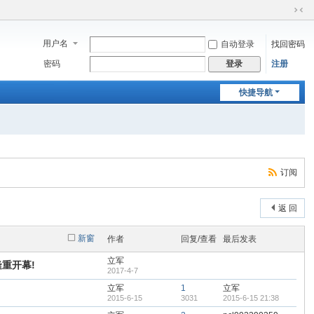
切
换
用户名
自动登录
找回密码
到
窄
密码
注册
登录
版
快捷导航
订阅
返 回
新窗
作者
回复/查看
最后发表
立军
隆重开幕!
2017-4-7
立军
1
立军
2015-6-15
3031
2015-6-15 21:38