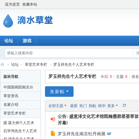
设为首页
收藏本站
论坛
游戏
»
论坛
›
草堂艺术专栏
›
罗玉祥先生个人艺术专栏
滴
罗玉祥先生个人艺术专栏
版块导航
今日:
0
|
主题:
6
|
排名
水
中国国画院南京分
草
发新帖
院
草堂资讯
堂
名家介绍
全部主题
最新
热门
热帖
精华
更多
书
草堂艺术专栏
公告:
盛意泽文化艺术馆既翰墨群星荟萃首界书
画
开幕!
圆 霖大师个人艺术
网
专栏
石学鸿先生个人艺术
罗玉祥先生南京牡丹画展