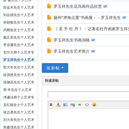
专栏
赵 诚先生个人艺术
罗玉祥先生花鸟画作品欣赏
专栏
田金木先生个人艺术
专栏
刘会德先生个人艺术
扬州“澣海点墨”书画展－－罗玉祥先生
专栏
孙朝银先生个人艺术
《 圣 手 牡 丹 》－记著名牡丹画家罗玉
专栏
武晓临女士个人艺术
专栏
施正东先生个人艺术
罗玉祥先生书画润格
专栏
李东藩先生个人艺术
罗玉祥先生艺术简介
专栏
玄印大师个人艺术专
栏
罗玉祥先生个人艺术
专栏
郭大年先生个人艺术
发新帖
专栏
徐茂然先生个人艺术
快速发帖
专栏
张继高先生个人艺术
专栏
周 年先生个人艺术
专栏
净谦法师个人艺术专
栏
吴红丽女士个人艺术
专栏
张志勇先生个人艺术
专栏
刘大有先生个人艺术
专栏
朱建强先生个人艺术